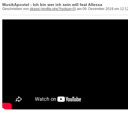
MusikApostel - Ich bin wer ich sein will feat Allessa
Geschrieben von
strassi
am 09. Dezember 2019 um 12:1