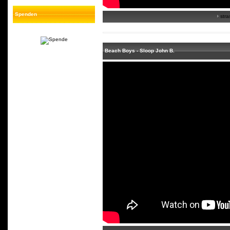
Spenden
stra
Beach Boys - Sloop John B.