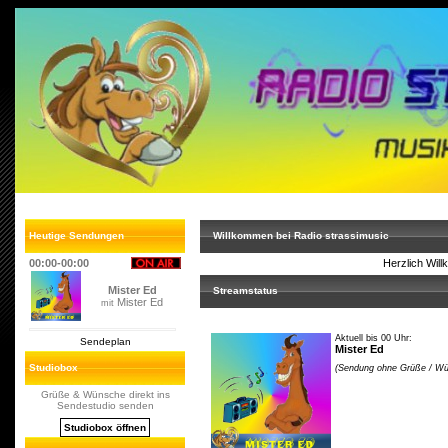
Heutige Sendungen
Willkommen bei Radio strassimusic
00:00-00:00
Herzlich Wil
Mister Ed
Streamstatus
Mister Ed
mit
Aktuell bis 00 Uhr:
Sendeplan
Mister Ed
Studiobox
(Sendung ohne Grüße / W
Grüße & Wünsche direkt ins
Sendestudio senden
Studiobox öffnen