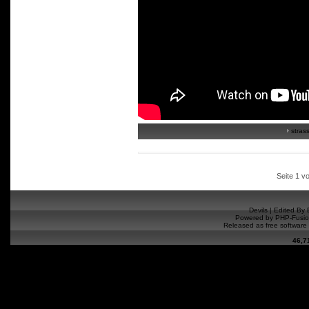
strass
Seite 1 v
Devils |
Edited By 
Powered by
PHP-Fusi
Released as free software
46,7