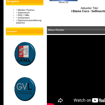
Navigation
Mister Ed
Aktueller Titel:
Medien Partner
I Blame Coco - Selfmach
Impressum
FAQ / Hilfe
Interpreten
Datenschutzerklärung
DSGVO
Oliver Fischer
Lizenzen