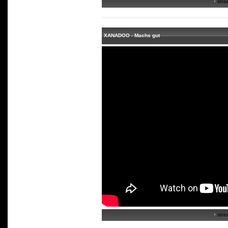
stras
XANADOO - Machs gut
stras