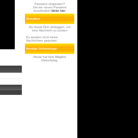
Passwort vergessen?
Um ein neues Passwort
anzufordern
klicke hier
.
Shoutbox
Du musst Dich einloggen, um
eine Nachricht zu posten
Es wurden noch keine
Nachrichten gepostet
Heutige Geburtstage
Heute hat kein Mitglied
Geburtstag.