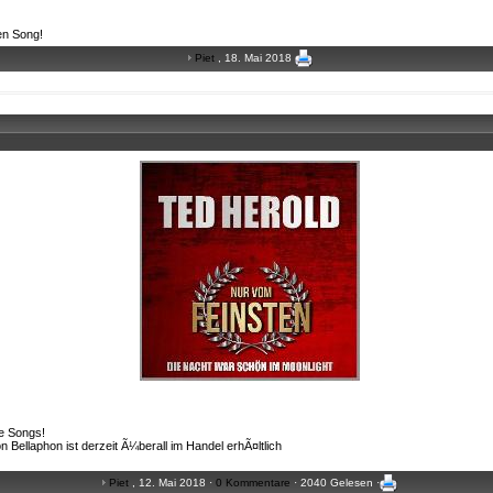
en Song!
Piet
, 18. Mai 2018
ie Songs!
 Bellaphon ist derzeit Ã¼berall im Handel erhÃ¤ltlich
Piet
, 12. Mai 2018 ·
0 Kommentare
· 2040 Gelesen ·