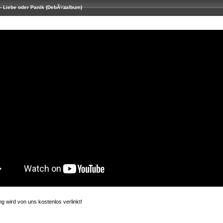
- Liebe oder Panik (DebÃ¼talbum)
 wird von uns kostenlos verlinkt!