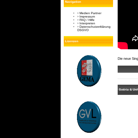
Navigation
Medien Partner
Impressum
FAQ / Hilfe
Interpreten
Datenschutzerklärung
DSGVO
Lizenzen
Die neue Sin
Sotiria & Unh