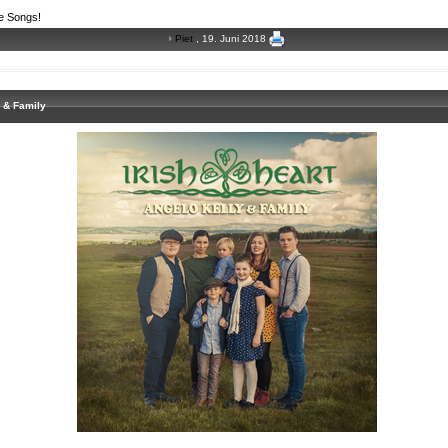
ie Songs!
Piet
, 19. Juni 2018
 & Family