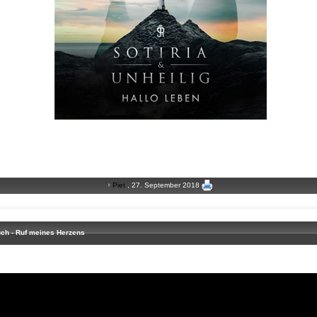
Piet
, 27. September 2018
ch - Ruf meines Herzens