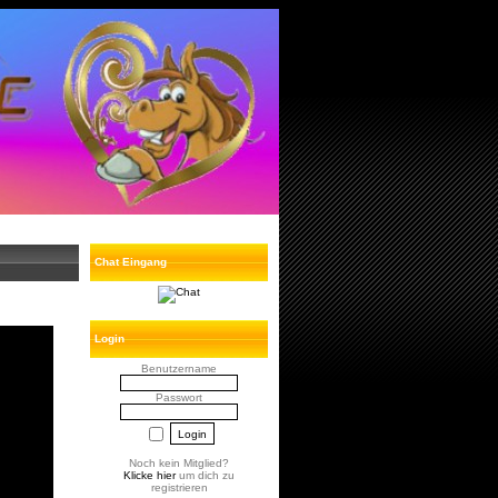
Chat Eingang
Login
Benutzername
Passwort
Noch kein Mitglied?
Klicke hier
um dich zu
registrieren