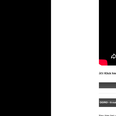
â€¢
Klick hi
DORO - It cu
Neu hier bei 