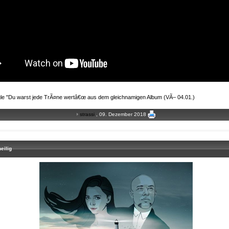
gle "Du warst jede TrÃ¤ne wertâ€œ aus dem gleichnamigen Album (VÃ– 04.01.)
strassi
, 09. Dezember 2018
eilig