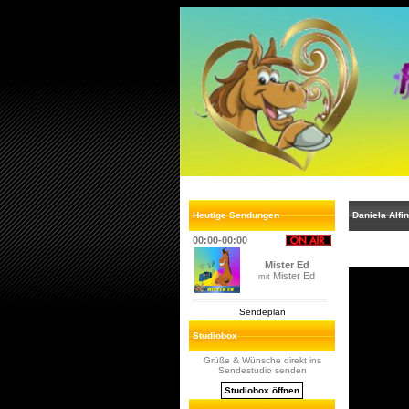
Heutige Sendungen
Daniela Alfin
00:00-00:00
Mister Ed
Mister Ed
mit
Sendeplan
Studiobox
Grüße & Wünsche direkt ins
Sendestudio senden
Studiobox öffnen