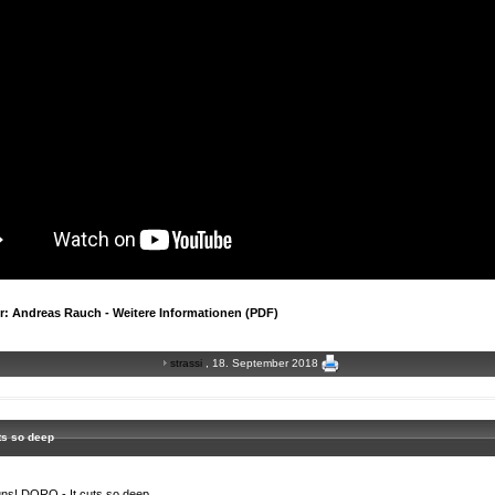
er: Andreas Rauch - Weitere Informationen (PDF)
strassi
, 18. September 2018
ts so deep
uns! DORO - It cuts so deep