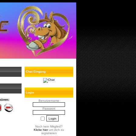
Chat Eingang
Login
hören:
Benutzername
Passwort
Noch kein Mitglied?
Klicke hier
um dich zu
registrieren