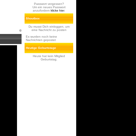
Passwort vergessen?
Um ein neues Passwort
anzufordern
klicke hier
.
Shoutbox
Du musst Dich einloggen, um
eine Nachricht zu posten
©
Es wurden noch keine
Nachrichten gepostet
Heutige Geburtstage
Heute hat kein Mitglied
Geburtstag.