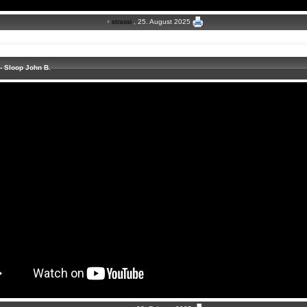
strassi
, 25. August 2025
- Sloop John B.