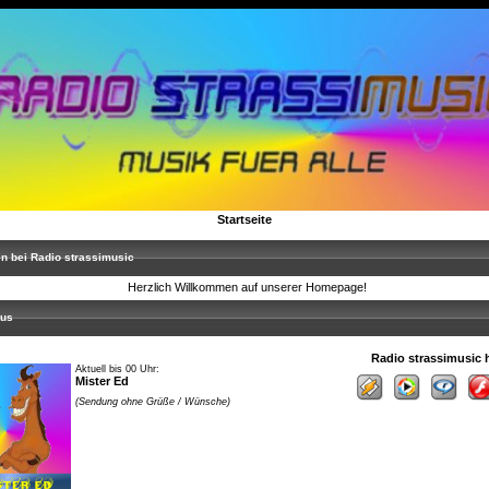
Startseite
bei Radio strassimusic
Herzlich Willkommen auf unserer Homepage!
us
Radio strassimusic 
Aktuell bis 00 Uhr:
Mister Ed
(Sendung ohne Grüße / Wünsche)