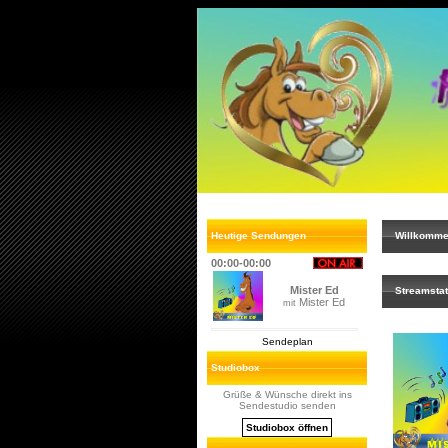
Heutige Sendungen
Willkommen 
00:00-00:00
Mister Ed
Streamstat
Mister Ed
mit
Sendeplan
Studiobox
Grüße & Wünsche direkt ins
Sendestudio senden
Studiobox öffnen