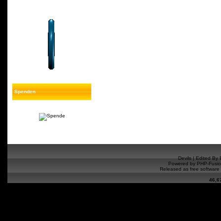
Spenden
Devils |
Edited By 
Powered by
PHP-Fusi
Released as free software
46,6