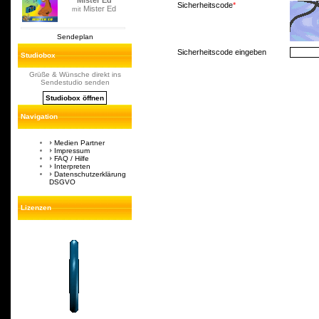
Mister Ed
Sicherheitscode
*
Mister Ed
mit
Sendeplan
Sicherheitscode eingeben
Studiobox
Grüße & Wünsche direkt ins
Sendestudio senden
Studiobox öffnen
Navigation
Medien Partner
Impressum
FAQ / Hilfe
Interpreten
Datenschutzerklärung
DSGVO
Lizenzen