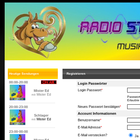
Heutige Sendungen
Registrieren
00:00-20:00
Login Passwörter
Login Passwort
*
Mister Ed
Mister Ed
mit
Passwort
Erlaubte
Neues Passwort bestätigen
*
20:00-23:00
Account Informationen
Schlager
Mister Ed
mit
Benutzername
*
E-Mail Adresse
*
23:00-00:00
E-Mail verstecken?
Ja